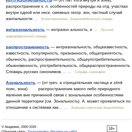
ИНТРАЗОНАЛЬНОСТЬ
— (от лат. intra внутри и зона),
распространение к. л. особенностей природы на отд. участках
внутри одной или неск. смежных геогр. зон, частный случай
азопальности …
Естествознание. Энциклопедический словарь
интразональность
— интразон альность, и …
Русский
орфографический словарь
распространенность
— интразональность, общеизвестность,
известность, популярность, признанность, общепринятость,
обычность, распространительность, общеупотребительность,
обыкновенность, употребительность, общераспространенность
Словарь русских синонимов.… …
Словарь синонимов
Азональность
— (от греч. а отрицательная частица и zōnē
пояс, зона) распространение какого либо природного
явления вне причинной связи с зональными особенностями
данной территории (см. Зональность). А. может проявляться по
отношению к системам как… …
Большая советская энциклопедия
© Академик, 2000-2026
18+
Обратная связь:
Техподдержка
,
Реклама на сайте